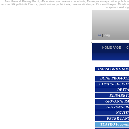
BacciPress di Pierluigi Bacci, ufficio stampa e comunicazione Italia, Rassegna stampa online: pubblicit
mostre, PR pubblicità Firenze, pianificazione pubblicitaria, comunicati stampa; Giovanni Raspini, Gioielli 
da sposa e wedding c
ita
|
eng
HOME PAGE
C
RASSEGNA STAM
BONE PROMOTER 
COMUNE DI FIESO
DETTA
ELISABET
GIOVANNI RAS
GIOVANNI R
NOVITA
PETER LANG
TEATRO Fragranz