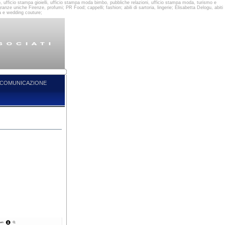
 ufficio stampa gioielli, ufficio stampa moda bimbo, pubbliche relazioni, ufficio stampa moda, turismo e
e uniche Firenze, profumi; PR Food; cappelli; fashion; abili di sartoria, lingerie; Elisabetta Delogu, abiti
ra e wedding couture;
COMUNICAZIONE