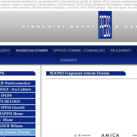
à comunicazione arredamento, pr arredamento, comunicazione gioielli, pr gioielli, ufficio stampa arredamento,
in argento, charms, Argenterie e Bronzobianco, Novità Home, Detta Dada abbigliamento bambino, Teatro fragranz
outure; nutricosmetica, BonePromoter, integratori, cosmetici, skin; Peter Langner, abiti red carpet, da se
LIENTI
RASSEGNA STAMPA
UFFICIO STAMPA - COMUNICATI
PR & EVENTI
CONTATTI
PA
TEATRO Fragranze Uniche Firenze
Nutricosmetica
LE -Ass.Cultura
 DADA
TA DELOGU
PINI Gioielli
ASPINI Home
' Home
NER Milano
e Uniche Firenze