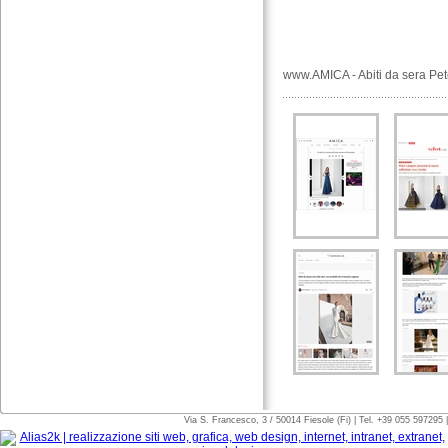
www.AMICA - Abiti da sera Pe
Via S. Francesco, 3 / 50014 Fiesole (Fi) | Tel. +39 055 597295