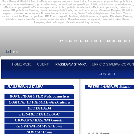
BacciPress di Pierluigi Bacci, ufficio stampa e comunicazione Italia, Rassegna stampa online: pubblicità
comunicazione arredamento, pr arredamento, comunicazione gioielli, pr gioielli, ufficio stampa arredamento,
ufficio stampa gioielli, ufficio stampa moda bimbo, pubbliche relazioni, ufficio stampa moda, turismo e
mostre, PR pubblicità Firenze, pianificazione pubblicitaria, comunicati stampa; Giovanni Raspini, Gioielli in
argento, charms, Argenterie e Bronzobianco, Novità Home, Detta Dada abbigliamento bambino, Teatro
fragranze uniche Firenze, profumi; PR Food; cappelli; fashion; abili di sartoria, lingerie; Elisabetta Delogu,
abiti da sposa e wedding couture; nutricosmetica, BonePromoter, integratori, cosmetici, skin; Peter
Langner, abiti red carpet, da sera e wedding couture;
ita
|
eng
HOME PAGE
CLIENTI
RASSEGNA STAMPA
UFFICIO STAMPA - COMUN
CONTATTI
RASSEGNA STAMPA
PETER LANGNER Milano
BONE PROMOTER Nutricosmetica
COMUNE DI FIESOLE -Ass.Cultura
DETTA DADA
ELISABETTA DELOGU
GIOVANNI RASPINI Gioielli
GIOVANNI RASPINI Home
NOVITA' Home