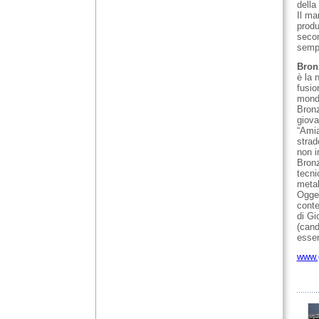
della
Il ma
produ
secon
sempl
Bron
è la 
fusio
mondo
Bronz
giova
“Amia
strad
non i
Bronz
tecni
metal
Ogget
conte
di Gi
(cand
essen
www.