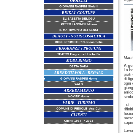
GIOIELLI
GIOVANNI RASPINI Gioielli
BRIDAL COUTURE
ELISABETTA DELOGU
PETER LANGNER Milano
IL MATRIMONIO DEI SENSI
BEAUTY - NUTRICOSMETICA
BONE PROMOTER Nutricosmetic
FRAGRANZE e PROFUMI
TEATRO Fragranze Uniche Fir
Mani 
MODA BIMBO
Arge
DETTA DADA
La be
ARREDOTAVOLA - REGALO
prati
di fi
GIOVANNI RASPINI Home
ogni 
WALD
giung
ARREDAMENTO
arric
simbo
NOVITA' Home
VARIE - TURISMO
Tutti
COMUNE DI FIESOLE -Ass.Cult
rifin
fusio
CLIENTI
mesco
Clienti 1984 - * 2023
sapie
Lavor