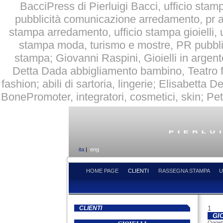
BacciPress di Pierluigi Bacci, ufficio sta
pubblicità comunicazione arredamento, pr arr
stampa arredamento, ufficio stampa gioielli, 
stampa moda, turismo e mostre, PR pubblici
stampa; Giovanni Raspini, Gioielli in arge
Detta Dada abbigliamento bambino, Teatro f
fashion; abili di sartoria, lingerie; Elisabetta
BonePromoter, integratori, cosmetici, skin; Pet
ita
|
eng
HOME PAGE
CLIENTI
RASSEGNA STAMPA
U
CLIENTI
1
GI
Oggett